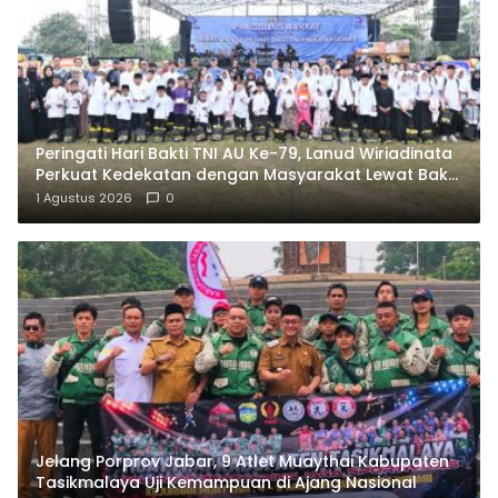
Peringati Hari Bakti TNI AU Ke-79, Lanud Wiriadinata
Perkuat Kedekatan dengan Masyarakat Lewat Bakti
Sosial
1 Agustus 2026
0
Jelang Porprov Jabar, 9 Atlet Muaythai Kabupaten
Tasikmalaya Uji Kemampuan di Ajang Nasional