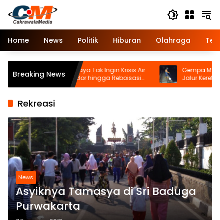
Langsung
ke
konten
Home
News
Politik
Hiburan
Olahraga
Tek
mkab Tasikmalaya Tak Ingin Krisis Air
Gempa M5,3, KAI Daop 
Breaking News
rulang, Sumur Bor hingga Reboisasi
Jalur Kereta
siapkan
Rekreasi
News
Asyiknya Tamasya di Sri Baduga
Purwakarta